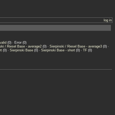
log in
valid
(0) · Error (0)
ski / Riesel Base - average2
(0) ·
Sierpinski / Riesel Base - average3
(0) ·
rt
(0) ·
Sierpinski Base
(0) ·
Sierpinski Base - short
(0) ·
TF
(0)