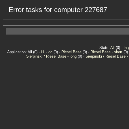
Error tasks for computer 227687
State:
All
(0) ·
In 
Application: All (0) ·
LL - dc
(0) ·
Riesel Base
(0) ·
Riesel Base - short
(0)
Sierpinski / Riesel Base - long
(0) ·
Sierpinski / Riesel Base -