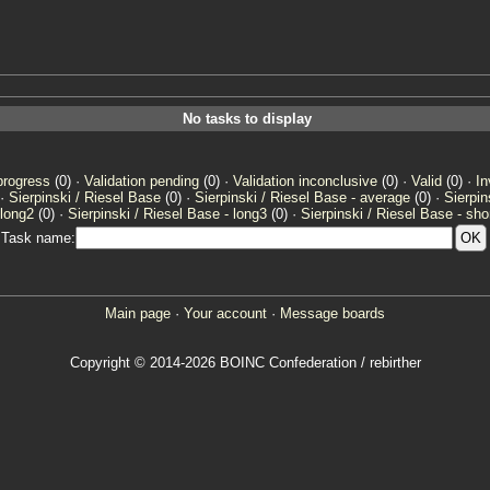
No tasks to display
progress
(0) ·
Validation pending
(0) ·
Validation inconclusive
(0) ·
Valid
(0) ·
In
 ·
Sierpinski / Riesel Base
(0) ·
Sierpinski / Riesel Base - average
(0) ·
Sierpin
 long2
(0) ·
Sierpinski / Riesel Base - long3
(0) ·
Sierpinski / Riesel Base - sho
Task name:
Main page
·
Your account
·
Message boards
Copyright © 2014-2026 BOINC Confederation / rebirther