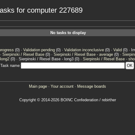
3 tasks for computer 227689
No tasks to display
progress
(0) ·
Validation pending
(0) ·
Validation inconclusive
(0) ·
Valid
(0) · In
 ·
Sierpinski / Riesel Base
(0) ·
Sierpinski / Riesel Base - average
(0) ·
Sierpin
 long2
(0) · Sierpinski / Riesel Base - long3 (0) ·
Sierpinski / Riesel Base - sho
Task name:
Main page
·
Your account
·
Message boards
Copyright © 2014-2026 BOINC Confederation / rebirther