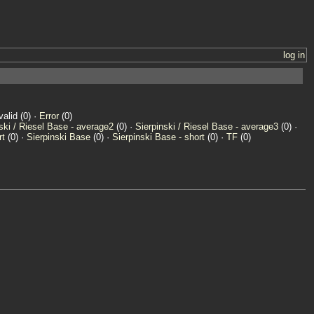
log in
valid (0) ·
Error
(0)
ski / Riesel Base - average2
(0) ·
Sierpinski / Riesel Base - average3
(0) ·
rt
(0) ·
Sierpinski Base
(0) ·
Sierpinski Base - short
(0) ·
TF
(0)