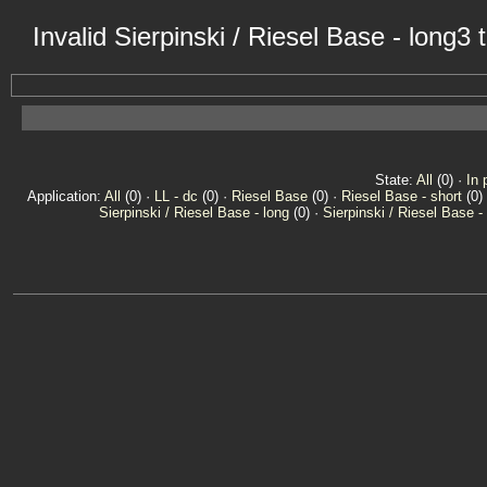
Invalid Sierpinski / Riesel Base - long
State:
All
(0) ·
In 
Application:
All
(0) ·
LL - dc
(0) ·
Riesel Base
(0) ·
Riesel Base - short
(0)
Sierpinski / Riesel Base - long
(0) ·
Sierpinski / Riesel Base -