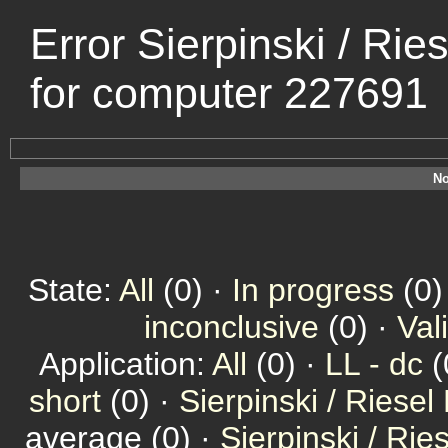
Error Sierpinski / Rie
for computer 227691
No
State:
All
(0) ·
In progress
(0)
inconclusive
(0) ·
Val
Application:
All
(0) ·
LL - dc
(
short
(0) ·
Sierpinski / Riesel
average (0) ·
Sierpinski / Ri