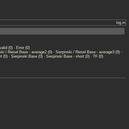
log in
valid
(0) ·
Error
(0)
ski / Riesel Base - average2
(0) ·
Sierpinski / Riesel Base - average3
(0) ·
rt
(0) · Sierpinski Base (0) ·
Sierpinski Base - short
(0) ·
TF
(0)