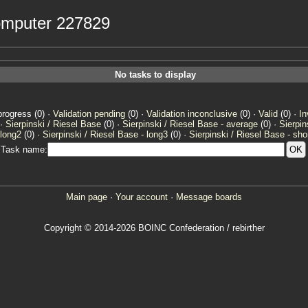
computer 227829
No tasks to display
progress (0) ·
Validation pending
(0) ·
Validation inconclusive
(0) ·
Valid
(0) ·
In
 ·
Sierpinski / Riesel Base
(0) ·
Sierpinski / Riesel Base - average
(0) ·
Sierpin
 long2
(0) ·
Sierpinski / Riesel Base - long3
(0) ·
Sierpinski / Riesel Base - sho
Task name:
Main page
·
Your account
·
Message boards
Copyright © 2014-2026 BOINC Confederation / rebirther