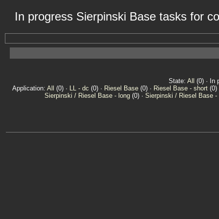
In progress Sierpinski Base tasks for 
State:
All
(0) · In 
Application:
All
(0) ·
LL - dc
(0) ·
Riesel Base
(0) ·
Riesel Base - short
(0)
Sierpinski / Riesel Base - long
(0) ·
Sierpinski / Riesel Base -