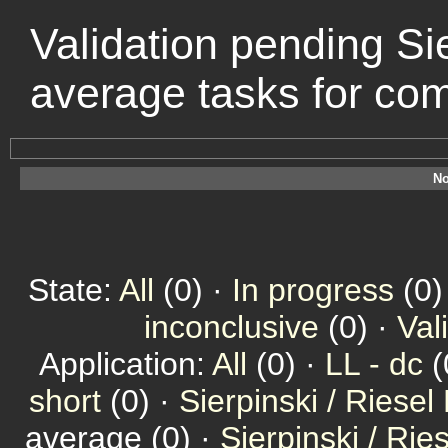
Validation pending Sie
average tasks for co
No
State:
All
(0) ·
In progress
(0)
inconclusive
(0) ·
Val
Application:
All
(0) ·
LL - dc
(
short
(0) ·
Sierpinski / Riesel
average (0) ·
Sierpinski / Ri