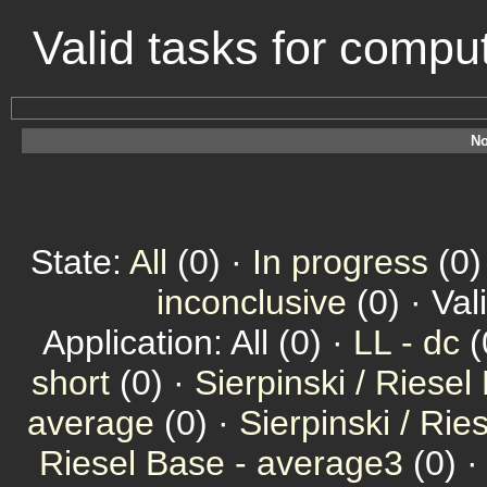
Valid tasks for comp
No
State:
All
(0) ·
In progress
(0)
inconclusive
(0) · Val
Application: All (0) ·
LL - dc
(
short
(0) ·
Sierpinski / Riesel
average
(0) ·
Sierpinski / Ri
Riesel Base - average3
(0) 