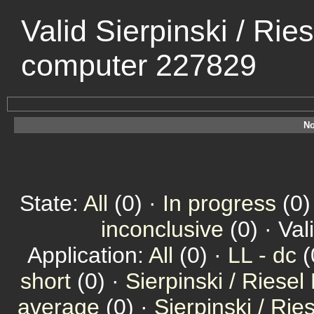
Valid Sierpinski / Rie
computer 227829
No
State:
All
(0) ·
In progress
(0)
inconclusive
(0) · Val
Application:
All
(0) ·
LL - dc
(
short
(0) ·
Sierpinski / Riesel
average
(0) ·
Sierpinski / Ri