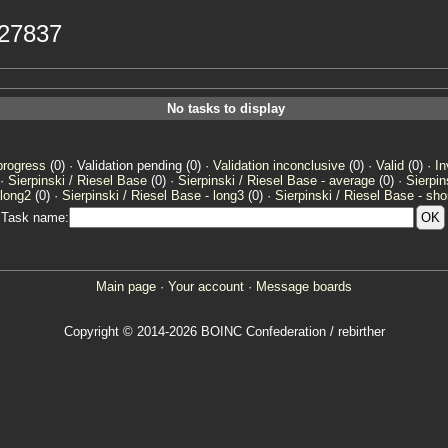
227837
No tasks to display
progress
(0) · Validation pending (0) ·
Validation inconclusive
(0) ·
Valid
(0) ·
In
 ·
Sierpinski / Riesel Base
(0) ·
Sierpinski / Riesel Base - average
(0) ·
Sierpin
 long2
(0) ·
Sierpinski / Riesel Base - long3
(0) ·
Sierpinski / Riesel Base - sho
Task name:
Main page
·
Your account
·
Message boards
Copyright © 2014-2026 BOINC Confederation / rebirther