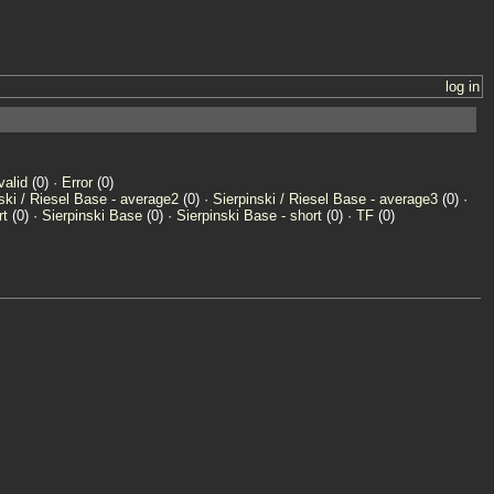
log in
valid
(0) ·
Error
(0)
ski / Riesel Base - average2
(0) ·
Sierpinski / Riesel Base - average3
(0) ·
rt
(0) ·
Sierpinski Base
(0) ·
Sierpinski Base - short
(0) ·
TF
(0)