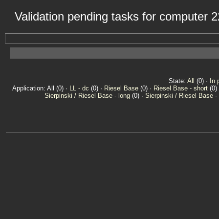
Validation pending tasks for computer 
State:
All
(0) ·
In 
Application: All (0) ·
LL - dc
(0) ·
Riesel Base
(0) ·
Riesel Base - short
(0)
Sierpinski / Riesel Base - long
(0) ·
Sierpinski / Riesel Base -