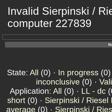
Invalid Sierpinski / Ri
computer 227839
No
State:
All
(0) ·
In progress
(0)
inconclusive
(0) ·
Val
Application:
All
(0) ·
LL - dc
(
short
(0) ·
Sierpinski / Riesel
average
(0) ·
Sierpinski / Ri