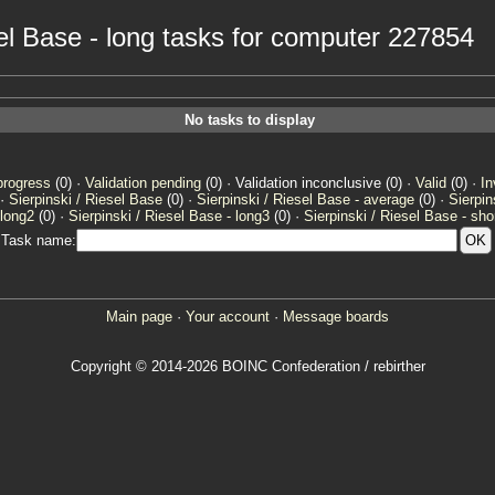
esel Base - long tasks for computer 227854
No tasks to display
progress
(0) ·
Validation pending
(0) · Validation inconclusive (0) ·
Valid
(0) ·
In
 ·
Sierpinski / Riesel Base
(0) ·
Sierpinski / Riesel Base - average
(0) ·
Sierpin
 long2
(0) ·
Sierpinski / Riesel Base - long3
(0) ·
Sierpinski / Riesel Base - sho
Task name:
Main page
·
Your account
·
Message boards
Copyright © 2014-2026 BOINC Confederation / rebirther