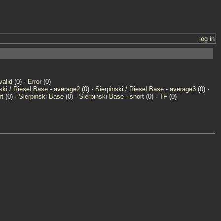
log in
valid
(0) ·
Error
(0)
ski / Riesel Base - average2
(0) ·
Sierpinski / Riesel Base - average3
(0) ·
rt
(0) ·
Sierpinski Base
(0) ·
Sierpinski Base - short
(0) ·
TF
(0)