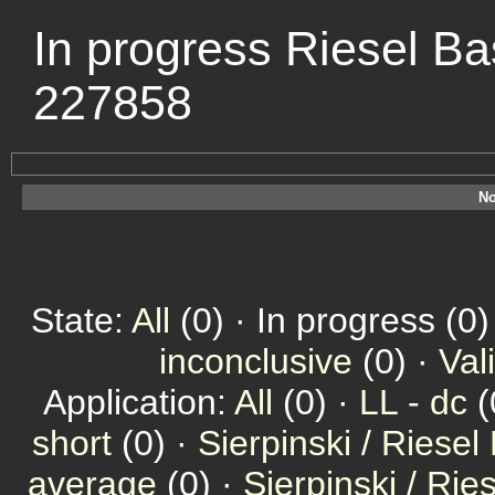
In progress Riesel Ba
227858
No
State:
All
(0) · In progress (0)
inconclusive
(0) ·
Val
Application:
All
(0) ·
LL - dc
(
short
(0) ·
Sierpinski / Riesel
average
(0) ·
Sierpinski / Ri