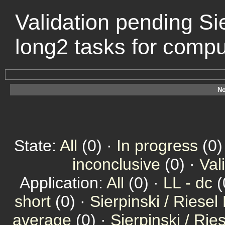
Validation pending Sie
long2 tasks for comp
No
State:
All
(0) ·
In progress
(0)
inconclusive
(0) ·
Val
Application:
All
(0) ·
LL - dc
(
short
(0) ·
Sierpinski / Riesel
average
(0) ·
Sierpinski / Ri