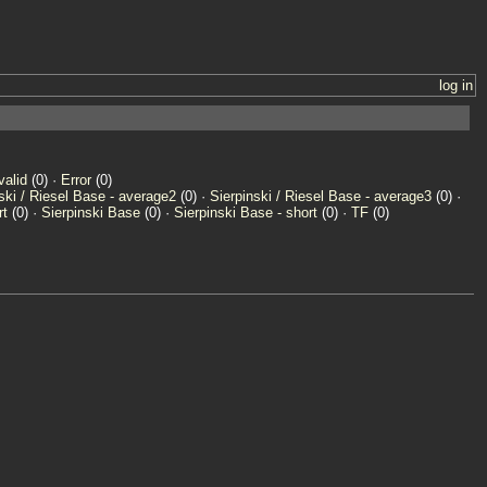
log in
valid
(0) ·
Error
(0)
ski / Riesel Base - average2
(0) ·
Sierpinski / Riesel Base - average3
(0) ·
rt
(0) ·
Sierpinski Base
(0) ·
Sierpinski Base - short
(0) ·
TF
(0)