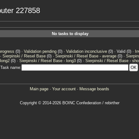
mputer 227858
No tasks to display
progress
(0) ·
Validation pending
(0) ·
Validation inconclusive
(0) · Valid (0) ·
In
 ·
Sierpinski / Riesel Base
(0) ·
Sierpinski / Riesel Base - average
(0) ·
Sierpin
 long2
(0) ·
Sierpinski / Riesel Base - long3
(0) ·
Sierpinski / Riesel Base - sho
Task name:
Main page
·
Your account
·
Message boards
Copyright © 2014-2026 BOINC Confederation / rebirther