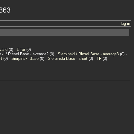
7863
log in
valid
(0) ·
Error
(0)
nski / Riesel Base - average2 (0) ·
Sierpinski / Riesel Base - average3
(0) ·
rt
(0) ·
Sierpinski Base
(0) ·
Sierpinski Base - short
(0) ·
TF
(0)