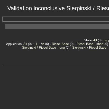
Validation inconclusive Sierpinski / Ri
State:
All
(0) ·
In 
Application:
All
(0) ·
LL - dc
(0) ·
Riesel Base
(0) ·
Riesel Base - short
(0)
Sierpinski / Riesel Base - long
(0) ·
Sierpinski / Riesel Base -