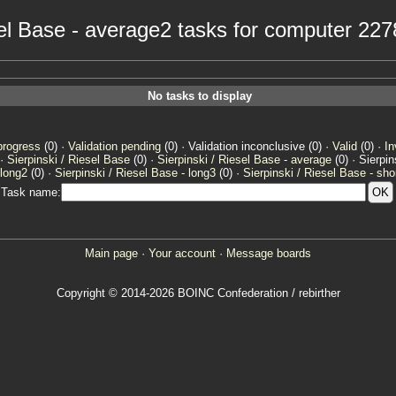
esel Base - average2 tasks for computer 22
No tasks to display
progress
(0) ·
Validation pending
(0) · Validation inconclusive (0) ·
Valid
(0) ·
In
 ·
Sierpinski / Riesel Base
(0) ·
Sierpinski / Riesel Base - average
(0) · Sierpi
 long2
(0) ·
Sierpinski / Riesel Base - long3
(0) ·
Sierpinski / Riesel Base - sho
Task name:
Main page
·
Your account
·
Message boards
Copyright © 2014-2026 BOINC Confederation / rebirther