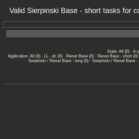
Valid Sierpinski Base - short tasks for
State:
All
(0) ·
In 
Application:
All
(0) ·
LL - dc
(0) ·
Riesel Base
(0) ·
Riesel Base - short
(0)
Sierpinski / Riesel Base - long
(0) ·
Sierpinski / Riesel Base -