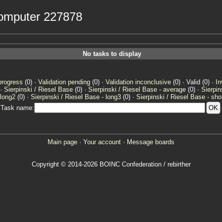
 computer 227878
No tasks to display
progress
(0) ·
Validation pending
(0) ·
Validation inconclusive
(0) · Valid (0) ·
In
 ·
Sierpinski / Riesel Base
(0) ·
Sierpinski / Riesel Base - average
(0) ·
Sierpin
 long2
(0) ·
Sierpinski / Riesel Base - long3
(0) ·
Sierpinski / Riesel Base - sho
Task name:
Main page
·
Your account
·
Message boards
Copyright © 2014-2026 BOINC Confederation / rebirther