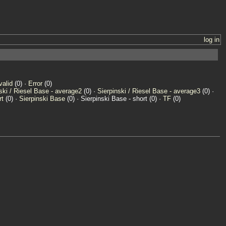
log in
valid
(0) ·
Error
(0)
ski / Riesel Base - average2
(0) ·
Sierpinski / Riesel Base - average3
(0) ·
rt
(0) ·
Sierpinski Base
(0) · Sierpinski Base - short (0) ·
TF
(0)