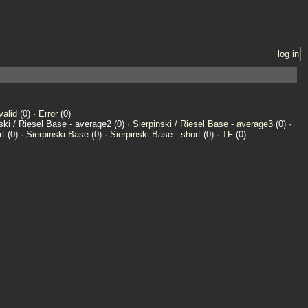
log in
valid
(0) ·
Error
(0)
nski / Riesel Base - average2 (0) ·
Sierpinski / Riesel Base - average3
(0) ·
rt
(0) ·
Sierpinski Base
(0) ·
Sierpinski Base - short
(0) ·
TF
(0)