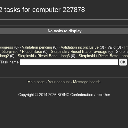
e2 tasks for computer 227878
No tasks to display
progress
(0) ·
Validation pending
(0) ·
Validation inconclusive
(0) · Valid (0) ·
In
 ·
Sierpinski / Riesel Base
(0) ·
Sierpinski / Riesel Base - average
(0) · Sierpi
 long2
(0) ·
Sierpinski / Riesel Base - long3
(0) ·
Sierpinski / Riesel Base - sho
Task name:
Main page
·
Your account
·
Message boards
Copyright © 2014-2026 BOINC Confederation / rebirther