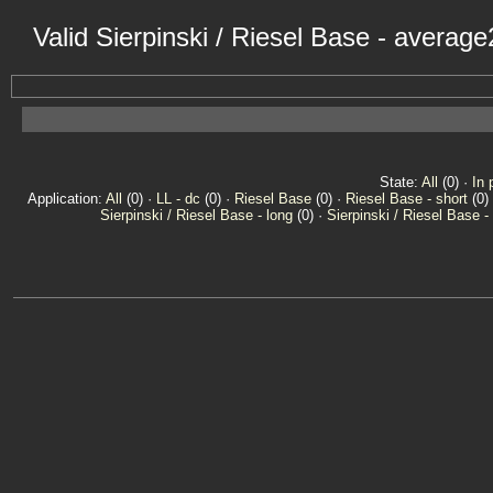
Valid Sierpinski / Riesel Base - averag
State:
All
(0) ·
In 
Application:
All
(0) ·
LL - dc
(0) ·
Riesel Base
(0) ·
Riesel Base - short
(0)
Sierpinski / Riesel Base - long
(0) ·
Sierpinski / Riesel Base -