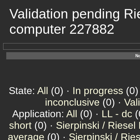
Validation pending Ri
computer 227882
No
State:
All
(0) ·
In progress
(0)
inconclusive
(0) ·
Val
Application:
All
(0) ·
LL - dc
(
short
(0) ·
Sierpinski / Riesel
average
(0) ·
Sierpinski / Ri