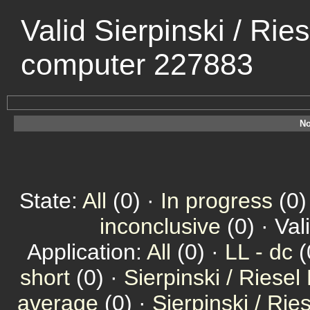
Valid Sierpinski / Rie
computer 227883
No
State:
All
(0) ·
In progress
(0)
inconclusive
(0) · Val
Application:
All
(0) ·
LL - dc
(
short
(0) ·
Sierpinski / Riesel
average
(0) ·
Sierpinski / Ri