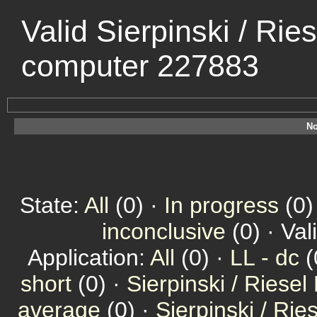
Valid Sierpinski / Rie
computer 227883
No
State:
All
(0) ·
In progress
(0)
inconclusive
(0) · Val
Application:
All
(0) ·
LL - dc
(
short
(0) ·
Sierpinski / Riesel
average
(0) ·
Sierpinski / Ri