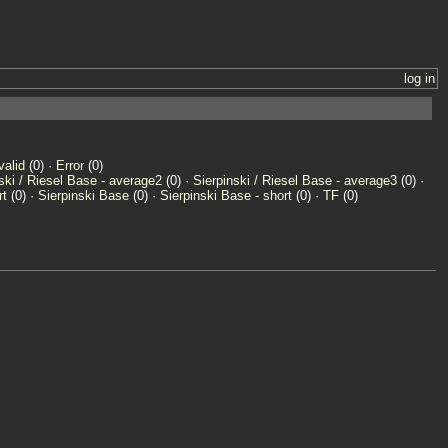
log in
valid
(0) ·
Error
(0)
ski / Riesel Base - average2
(0) ·
Sierpinski / Riesel Base - average3
(0) ·
rt
(0) ·
Sierpinski Base
(0) ·
Sierpinski Base - short
(0) ·
TF
(0)