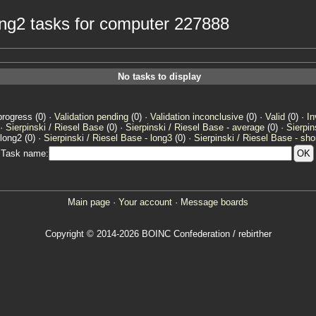
long2 tasks for computer 227888
No tasks to display
progress (0) ·
Validation pending
(0) ·
Validation inconclusive
(0) ·
Valid
(0) ·
In
 ·
Sierpinski / Riesel Base
(0) ·
Sierpinski / Riesel Base - average
(0) ·
Sierpin
 long2 (0) ·
Sierpinski / Riesel Base - long3
(0) ·
Sierpinski / Riesel Base - sho
Task name:
Main page
·
Your account
·
Message boards
Copyright © 2014-2026 BOINC Confederation / rebirther