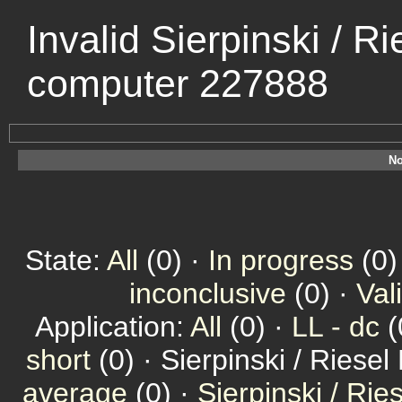
Invalid Sierpinski / R
computer 227888
No
State:
All
(0) ·
In progress
(0)
inconclusive
(0) ·
Val
Application:
All
(0) ·
LL - dc
(
short
(0) · Sierpinski / Riesel
average
(0) ·
Sierpinski / Ri