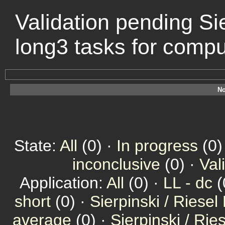
Validation pending Sie
long3 tasks for comp
No
State:
All
(0) ·
In progress
(0)
inconclusive
(0) ·
Val
Application:
All
(0) ·
LL - dc
(
short
(0) ·
Sierpinski / Riesel
average
(0) ·
Sierpinski / Ri