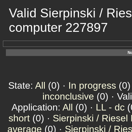
Valid Sierpinski / Rie
computer 227897
No
State:
All
(0) ·
In progress
(0)
inconclusive
(0) · Val
Application:
All
(0) ·
LL - dc
(
short
(0) ·
Sierpinski / Riesel
average
(0) ·
Sierpinski / Ri