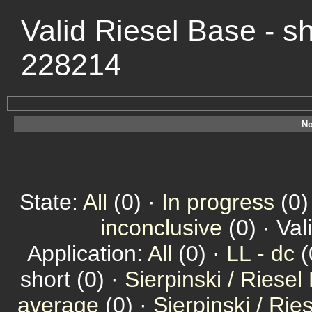
Valid Riesel Base - s
228214
No
State:
All
(0) ·
In progress
(0)
inconclusive
(0) · Val
Application:
All
(0) ·
LL - dc
(
short (0) ·
Sierpinski / Riesel
average
(0) ·
Sierpinski / Ri