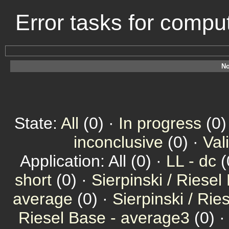
Error tasks for comp
No
State:
All
(0) ·
In progress
(0)
inconclusive
(0) ·
Val
Application: All (0) ·
LL - dc
(
short
(0) ·
Sierpinski / Riesel
average
(0) ·
Sierpinski / Ri
Riesel Base - average3
(0) 