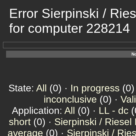
Error Sierpinski / Ri
for computer 228214
No
State:
All
(0) ·
In progress
(0)
inconclusive
(0) ·
Val
Application:
All
(0) ·
LL - dc
(
short
(0) ·
Sierpinski / Riesel
average
(0) ·
Sierpinski / Ri