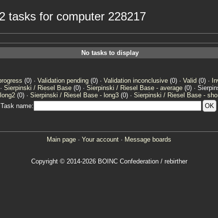
e2 tasks for computer 228217
No tasks to display
progress
(0) ·
Validation pending
(0) ·
Validation inconclusive
(0) ·
Valid
(0) ·
In
 ·
Sierpinski / Riesel Base
(0) ·
Sierpinski / Riesel Base - average
(0) · Sierpi
 long2
(0) ·
Sierpinski / Riesel Base - long3
(0) ·
Sierpinski / Riesel Base - sho
Task name:
Main page
·
Your account
·
Message boards
Copyright © 2014-2026 BOINC Confederation / rebirther