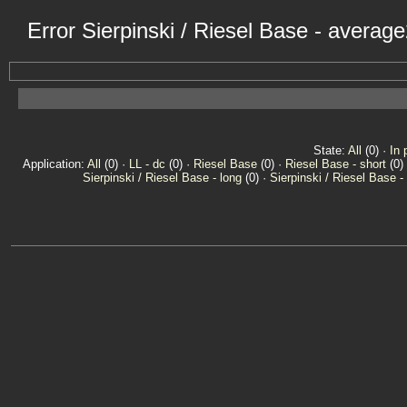
Error Sierpinski / Riesel Base - averag
State:
All
(0) ·
In 
Application:
All
(0) ·
LL - dc
(0) ·
Riesel Base
(0) ·
Riesel Base - short
(0)
Sierpinski / Riesel Base - long
(0) ·
Sierpinski / Riesel Base -