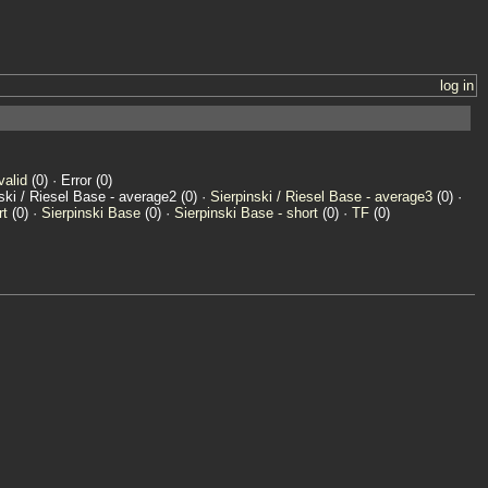
log in
valid
(0) · Error (0)
nski / Riesel Base - average2 (0) ·
Sierpinski / Riesel Base - average3
(0) ·
rt
(0) ·
Sierpinski Base
(0) ·
Sierpinski Base - short
(0) ·
TF
(0)