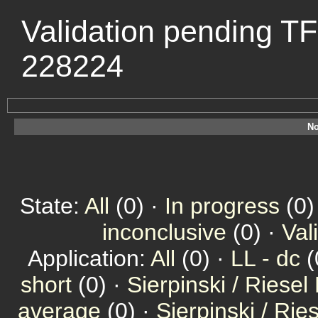
Validation pending TF
228224
No
State:
All
(0) ·
In progress
(0)
inconclusive
(0) ·
Val
Application:
All
(0) ·
LL - dc
(
short
(0) ·
Sierpinski / Riesel
average
(0) ·
Sierpinski / Ri