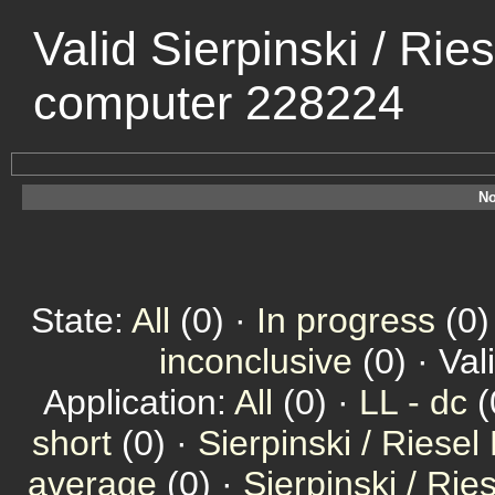
Valid Sierpinski / Rie
computer 228224
No
State:
All
(0) ·
In progress
(0)
inconclusive
(0) · Val
Application:
All
(0) ·
LL - dc
(
short
(0) ·
Sierpinski / Riesel
average
(0) ·
Sierpinski / Ri