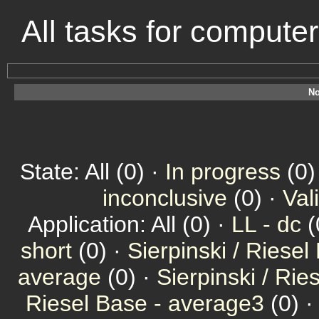
All tasks for compute
No
State: All (0) ·
In progress
(0)
inconclusive
(0) ·
Val
Application: All (0) ·
LL - dc
(
short
(0) ·
Sierpinski / Riesel
average
(0) ·
Sierpinski / Ri
Riesel Base - average3
(0) 