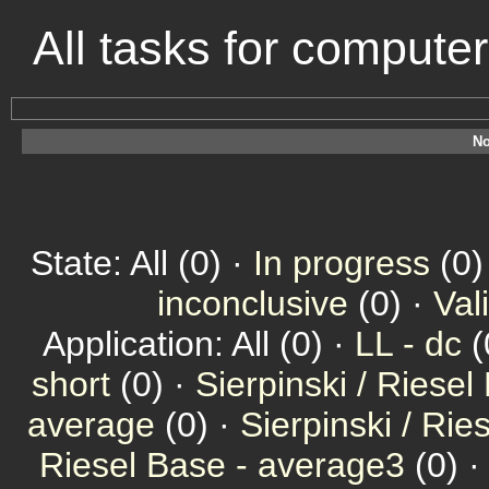
All tasks for compute
No
State: All (0) ·
In progress
(0)
inconclusive
(0) ·
Val
Application: All (0) ·
LL - dc
(
short
(0) ·
Sierpinski / Riesel
average
(0) ·
Sierpinski / Ri
Riesel Base - average3
(0) 