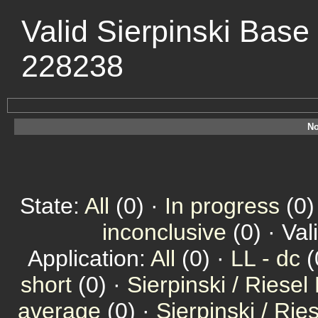
Valid Sierpinski Base
228238
No
State:
All
(0) ·
In progress
(0)
inconclusive
(0) · Val
Application:
All
(0) ·
LL - dc
(
short
(0) ·
Sierpinski / Riesel
average
(0) ·
Sierpinski / Ri