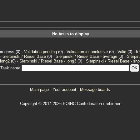
No tasks to display
progress (0) ·
Validation pending
(0) ·
Validation inconclusive
(0) ·
Valid
(0) ·
In
 ·
Sierpinski / Riesel Base
(0) ·
Sierpinski / Riesel Base - average
(0) ·
Sierpin
 long2
(0) ·
Sierpinski / Riesel Base - long3
(0) ·
Sierpinski / Riesel Base - sho
Task name:
Main page
·
Your account
·
Message boards
Copyright © 2014-2026 BOINC Confederation / rebirther