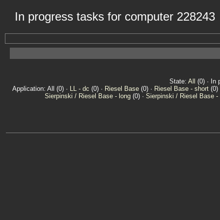
In progress tasks for computer 228243
State:
All
(0) · In 
Application: All (0) ·
LL - dc
(0) ·
Riesel Base
(0) ·
Riesel Base - short
(0)
Sierpinski / Riesel Base - long
(0) ·
Sierpinski / Riesel Base -