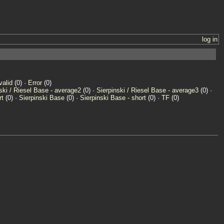
log in
valid
(0) ·
Error
(0)
ski / Riesel Base - average2
(0) ·
Sierpinski / Riesel Base - average3
(0) ·
rt
(0) ·
Sierpinski Base
(0) ·
Sierpinski Base - short
(0) ·
TF
(0)