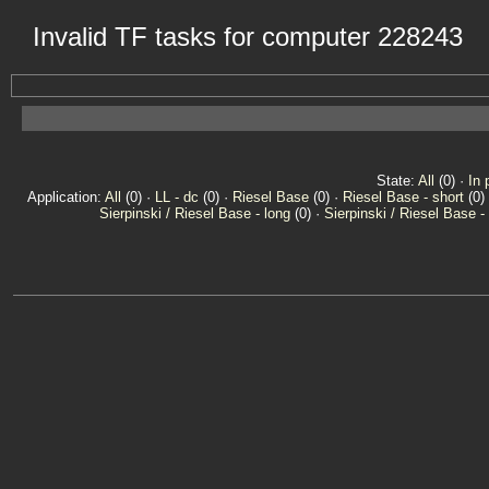
Invalid TF tasks for computer 228243
State:
All
(0) ·
In 
Application:
All
(0) ·
LL - dc
(0) ·
Riesel Base
(0) ·
Riesel Base - short
(0)
Sierpinski / Riesel Base - long
(0) ·
Sierpinski / Riesel Base -