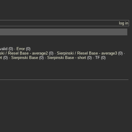
log in
valid (0) ·
Error
(0)
ski / Riesel Base - average2
(0) ·
Sierpinski / Riesel Base - average3
(0) ·
rt
(0) ·
Sierpinski Base
(0) ·
Sierpinski Base - short
(0) · TF (0)