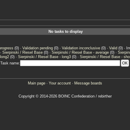
No tasks to display
progress
(0) ·
Validation pending
(0) ·
Validation inconclusive
(0) ·
Valid
(0) · In
 ·
Sierpinski / Riesel Base
(0) ·
Sierpinski / Riesel Base - average
(0) ·
Sierpin
 long2
(0) ·
Sierpinski / Riesel Base - long3
(0) ·
Sierpinski / Riesel Base - sho
Task name:
Main page
·
Your account
·
Message boards
Copyright © 2014-2026 BOINC Confederation / rebirther