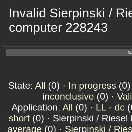
Invalid Sierpinski / R
computer 228243
No
State:
All
(0) ·
In progress
(0)
inconclusive
(0) ·
Val
Application:
All
(0) ·
LL - dc
(
short
(0) · Sierpinski / Riesel
average
(0) ·
Sierpinski / Ri