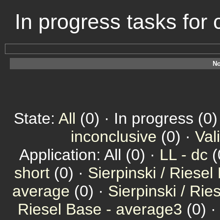
In progress tasks fo
No
State:
All
(0) · In progress (0)
inconclusive
(0) ·
Val
Application: All (0) ·
LL - dc
(
short
(0) ·
Sierpinski / Riesel
average
(0) ·
Sierpinski / Ri
Riesel Base - average3
(0) 