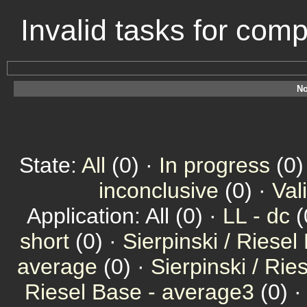
Invalid tasks for com
No
State:
All
(0) ·
In progress
(0)
inconclusive
(0) ·
Val
Application: All (0) ·
LL - dc
(
short
(0) ·
Sierpinski / Riesel
average
(0) ·
Sierpinski / Ri
Riesel Base - average3
(0) 