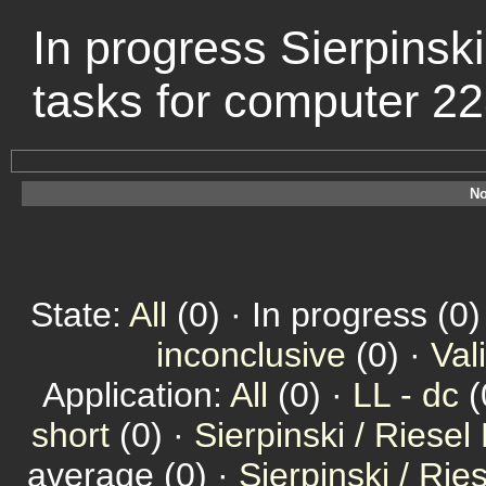
In progress Sierpinsk
tasks for computer 2
No
State:
All
(0) · In progress (0)
inconclusive
(0) ·
Val
Application:
All
(0) ·
LL - dc
(
short
(0) ·
Sierpinski / Riesel
average (0) ·
Sierpinski / Ri