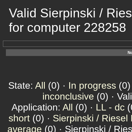
Valid Sierpinski / Ri
for computer 228258
No
State:
All
(0) ·
In progress
(0)
inconclusive
(0) · Val
Application:
All
(0) ·
LL - dc
(
short
(0) ·
Sierpinski / Riesel
average
(0) · Sierpinski / Ri