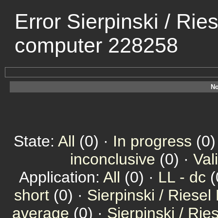
Error Sierpinski / Rie
computer 228258
No
State:
All
(0) ·
In progress
(0)
inconclusive
(0) ·
Val
Application:
All
(0) ·
LL - dc
(
short
(0) ·
Sierpinski / Riesel
average
(0) ·
Sierpinski / Ri