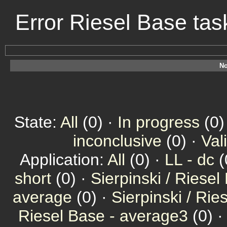
Error Riesel Base ta
No
State:
All
(0) ·
In progress
(0)
inconclusive
(0) ·
Val
Application:
All
(0) ·
LL - dc
(
short
(0) ·
Sierpinski / Riesel
average
(0) ·
Sierpinski / Ri
Riesel Base - average3
(0) 