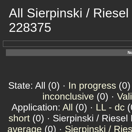
All Sierpinski / Riese
228375
No
State: All (0) ·
In progress
(0)
inconclusive
(0) ·
Val
Application:
All
(0) ·
LL - dc
(
short
(0) · Sierpinski / Riesel
average
(0) ·
Sierpinski / Ri