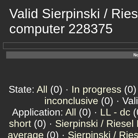
Valid Sierpinski / Rie
computer 228375
No
State:
All
(0) ·
In progress
(0)
inconclusive
(0) · Val
Application:
All
(0) ·
LL - dc
(
short
(0) ·
Sierpinski / Riesel
average
(0) ·
Sierpinski / Ri