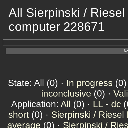
All Sierpinski / Riese
computer 228671
No
State: All (0) ·
In progress
(0)
inconclusive
(0) ·
Val
Application:
All
(0) ·
LL - dc
(
short
(0) ·
Sierpinski / Riesel
average
(0) ·
Sierpinski / Ri