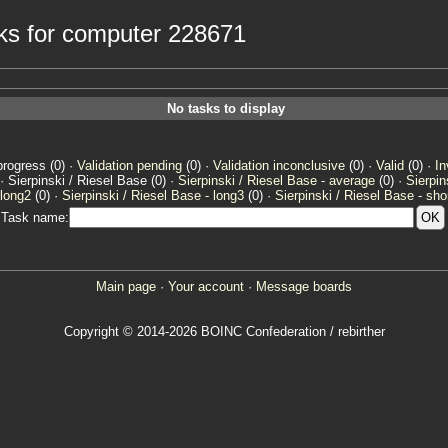
sks for computer 228671
No tasks to display
progress (0) ·
Validation pending
(0) ·
Validation inconclusive
(0) ·
Valid
(0) ·
In
· Sierpinski / Riesel Base (0) ·
Sierpinski / Riesel Base - average
(0) ·
Sierpin
 long2
(0) ·
Sierpinski / Riesel Base - long3
(0) ·
Sierpinski / Riesel Base - sho
Task name:
Main page
·
Your account
·
Message boards
Copyright © 2014-2026 BOINC Confederation / rebirther