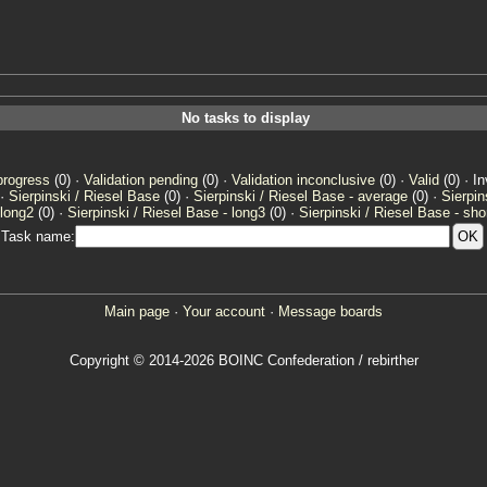
No tasks to display
progress
(0) ·
Validation pending
(0) ·
Validation inconclusive
(0) ·
Valid
(0) · In
 ·
Sierpinski / Riesel Base
(0) ·
Sierpinski / Riesel Base - average
(0) ·
Sierpin
 long2
(0) ·
Sierpinski / Riesel Base - long3
(0) ·
Sierpinski / Riesel Base - sho
Task name:
Main page
·
Your account
·
Message boards
Copyright © 2014-2026 BOINC Confederation / rebirther