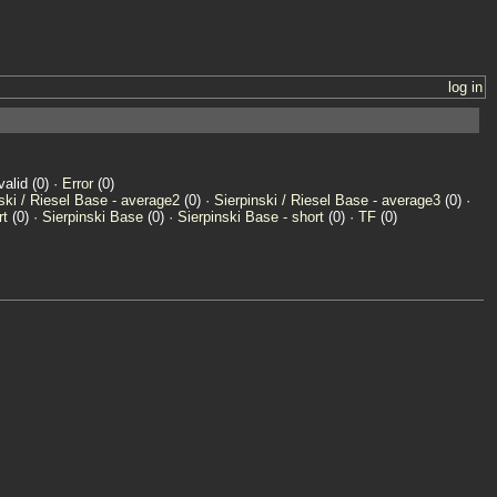
log in
valid (0) ·
Error
(0)
ski / Riesel Base - average2
(0) ·
Sierpinski / Riesel Base - average3
(0) ·
rt
(0) ·
Sierpinski Base
(0) ·
Sierpinski Base - short
(0) ·
TF
(0)