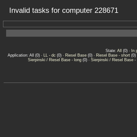
Invalid tasks for computer 228671
State:
All
(0) ·
In 
Application: All (0) ·
LL - dc
(0) ·
Riesel Base
(0) ·
Riesel Base - short
(0)
Sierpinski / Riesel Base - long
(0) ·
Sierpinski / Riesel Base -