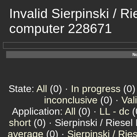
Invalid Sierpinski / R
computer 228671
No
State:
All
(0) ·
In progress
(0)
inconclusive
(0) ·
Val
Application:
All
(0) ·
LL - dc
(
short
(0) · Sierpinski / Riesel
average
(0) ·
Sierpinski / Ri