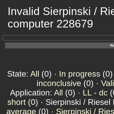
Invalid Sierpinski / R
computer 228679
No
State:
All
(0) ·
In progress
(0)
inconclusive
(0) ·
Val
Application:
All
(0) ·
LL - dc
(
short
(0) · Sierpinski / Riesel
average
(0) ·
Sierpinski / Ri