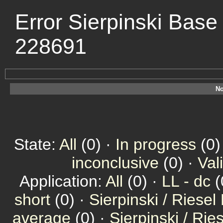
Error Sierpinski Base
228691
No
State:
All
(0) ·
In progress
(0)
inconclusive
(0) ·
Val
Application:
All
(0) ·
LL - dc
(
short
(0) ·
Sierpinski / Riesel
average
(0) ·
Sierpinski / Ri