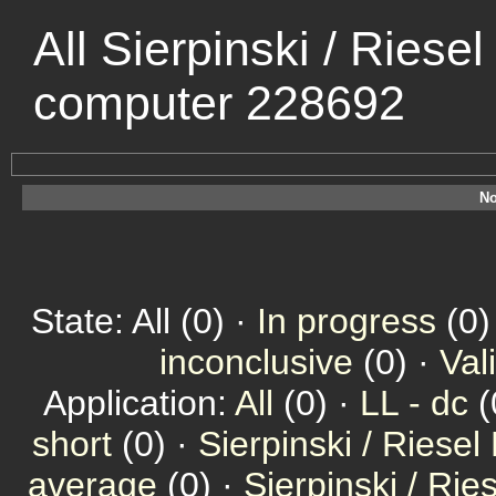
All Sierpinski / Riesel
computer 228692
No
State: All (0) ·
In progress
(0)
inconclusive
(0) ·
Val
Application:
All
(0) ·
LL - dc
(
short
(0) ·
Sierpinski / Riesel
average
(0) ·
Sierpinski / Ri